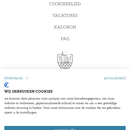
COOKIEBELEID
VACATURES
KADOBON
FAQ
Nederlands
privacybeleid
WIJ GEBRUIKEN COOKIES
Stadskasteel Oudaen ©
2026
, All rights reserved
Branded
we kunnen deze plaatsen voor analyse van onze bezoekersgegevens, om onze
by
Online Exposure
website te verbeteren, gepersonaliseerde inhoud te tonen en om u een geweldige
website-ervaring te bieden. Voor meer informatie over de cookies die we gebruiken
opent u de instellingen.
ONDERDEEL VAN: